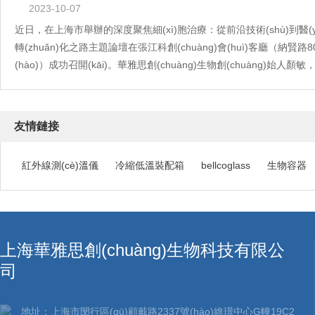
2023-10-07
近日，在上海市舉辦的深度聚焦細(xì)胞治療：從前沿技術(shù)到醫(yī)
轉(zhuǎn)化之路主題論壇在張江科創(chuàng)會(huì)客廳（納賢路8
(hào)）成功召開(kāi)。華雅思創(chuàng)生物創(chuàng)始人顏
CGT賽道企業(yè)...
[查看詳情]
友情鏈接
紅外線測(cè)溫儀
冷縮低溫裝配箱
bellcoglass
生物容器
上海華雅思創(chuàng)生物科技有限公
司
地址：上海市閔行區(qū)顧戴路2337號(hào)維璟中心G幢19C2