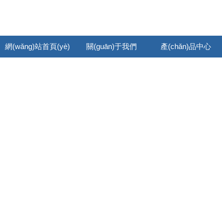
網(wǎng)站首頁(yè)
關(guān)于我們
產(chǎn)品中心