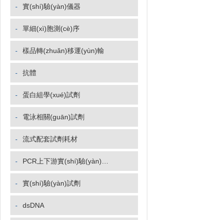
-
實(shí)驗(yàn)儀器
-
單細(xì)胞測(cè)序
-
樣品轉(zhuǎn)移運(yùn)輸
-
抗體
-
蛋白組學(xué)試劑
-
電泳相關(guān)試劑
-
流式配套試劑耗材
-
PCR上下游實(shí)驗(yàn)相關(guān)試劑
-
實(shí)驗(yàn)試劑
-
dsDNA