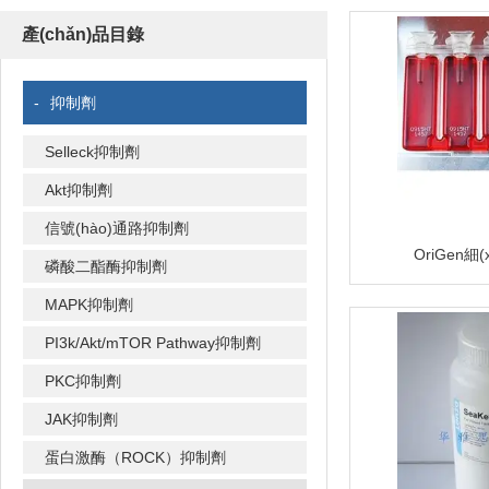
(hù)一起探索生命科學
產(chǎn)品目錄
(tài)，推動(dòng
元為：生物技術(shù)
(chǎn)品展示；生命
-
抑制劑
宣傳；生物醫(yī)藥行
(wù)。華雅思創(ch
Selleck抑制劑
Akt抑制劑
信號(hào)通路抑制劑
OriGen細
磷酸二酯酶抑制劑
MAPK抑制劑
PI3k/Akt/mTOR Pathway抑制劑
PKC抑制劑
JAK抑制劑
蛋白激酶（ROCK）抑制劑