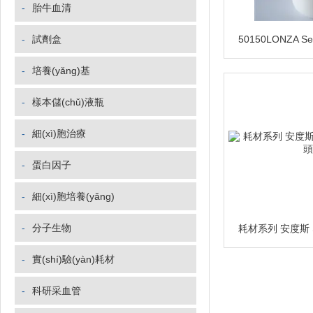
-
胎牛血清
-
試劑盒
-
培養(yǎng)基
-
樣本儲(chǔ)液瓶
-
細(xì)胞治療
-
蛋白因子
-
細(xì)胞培養(yǎng)
-
分子生物
-
實(shí)驗(yàn)耗材
-
科研采血管